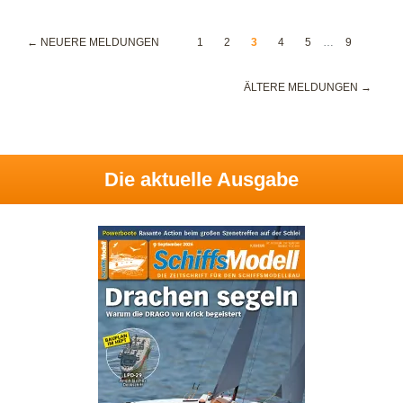
← NEUERE MELDUNGEN
1
2
3
4
5
…
9
ÄLTERE MELDUNGEN →
Die aktuelle Ausgabe