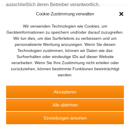
ausschließlich deren Betreiber verantwortlich.
Cookie-Zustimmung verwalten
Wir verwenden Technologien wie Cookies, um
Geräteinformationen zu speichern und/oder darauf zuzugreifen.
Wir tun dies, um das Surferlebnis zu verbessern und um
personalisierte Werbung anzuzeigen. Wenn Sie diesen
Technologien zustimmen, können wir Daten wie das
Surfverhalten oder eindeutige IDs auf dieser Website
verarbeiten. Wenn Sie Ihre Zustimmung nicht erteilen oder
zurückziehen, können bestimmte Funktionen beeinträchtigt
BROT
BROTpro
SPEISEKAMMER
FlugModell
Drones
werden.
SchiffsModell
TRUCKS & Details
RAD & KETTE
TEDDYS
kreativ
Akzeptieren
Abo
Digital-Magazin
App
Impressum
Datenschutz
Alle ablehnen
Kontakt
Wo Sie uns folgen können
Einstellungen ansehen
Facebook
YouTube