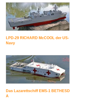
LPD-29 RICHARD McCOOL der US-
Navy
Das Lazarettschiff EMS-1 BETHESD
A