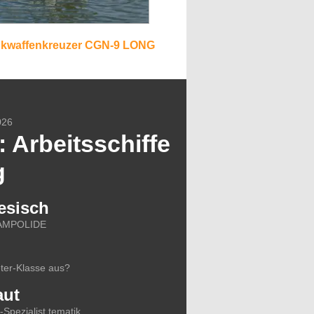
nkwaffenkreuzer CGN-9 LONG
026
 Arbeitsschiffe
g
esisch
 CAMPOLIDE
ter-Klasse aus?
aut
Spezialist tematik