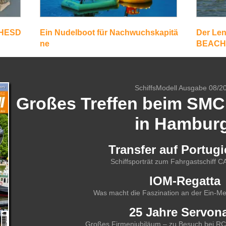
THESD
Ein Nudelboot für Nachwuchskapitä
Der Le
ne
BEACH
SchiffsModell Ausgabe 08/2
Großes Treffen beim SMC:
in Hambur
Transfer auf Portugi
Schiffsporträt zum Fahrgastschiff
IOM-Regatta
Was macht die Faszination an der Ein-Me
25 Jahre Servon
Großes Firmenjubiläum – zu Besuch bei RC-