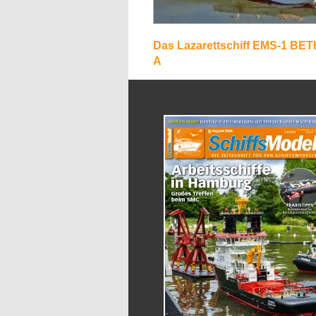
Das Lazarettschiff EMS-1 BE
A