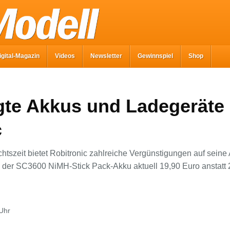
igital-Magazin
Videos
Newsletter
Gewinnspiel
Shop
gte Akkus und Ladegeräte 
c
htszeit bietet Robitronic zahlreiche Vergünstigungen auf sein
e der SC3600 NiMH-Stick Pack-Akku aktuell 19,90 Euro anstatt
Uhr