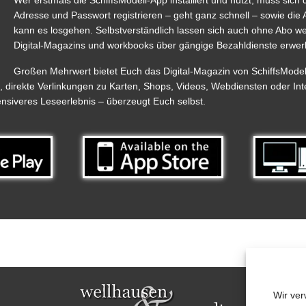
Wer erstmals die SchiffsModell-App installiert und nutzt, muss sich d
Adresse und Passwort registrieren – geht ganz schnell – sowie d
kann es losgehen. Selbstverständlich lassen sich auch ohne Abo w
Digital-Magazins und workbooks über gängige Bezahldienste erwer
Großen Mehrwert bietet Euch das Digital-Magazin von SchiffsModell.
n, direkte Verlinkungen zu Karten, Shops, Videos, Webdiensten oder Int
tensiveres Leseerlebnis – überzeugt Euch selbst.
Wir ver