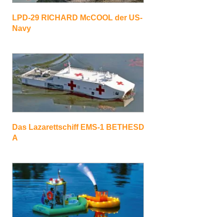
LPD-29 RICHARD McCOOL der US-
Navy
Das Lazarettschiff EMS-1 BETHESD
A