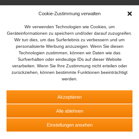
Cookie-Zustimmung verwalten
Wir verwenden Technologien wie Cookies, um
Geräteinformationen zu speichern und/oder darauf zuzugreifen.
Wir tun dies, um das Surferlebnis zu verbessern und um
personalisierte Werbung anzuzeigen. Wenn Sie diesen
Technologien zustimmen, können wir Daten wie das
Surfverhalten oder eindeutige IDs auf dieser Website
verarbeiten. Wenn Sie Ihre Zustimmung nicht erteilen oder
zurückziehen, können bestimmte Funktionen beeinträchtigt
BROT
BROTpro
SPEISEKAMMER
FlugModell
Drones
werden.
SchiffsModell
TRUCKS & Details
RAD & KETTE
TEDDYS
kreativ
Akzeptieren
Abo
Digital-Magazin
App
Impressum
Datenschutz
Alle ablehnen
Kontakt
Wo Sie uns folgen können
Einstellungen ansehen
Facebook
YouTube