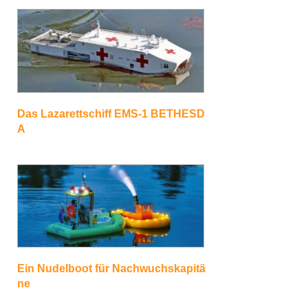
Das Lazarettschiff EMS-1 BETHESD
A
Ein Nudelboot für Nachwuchskapitä
ne