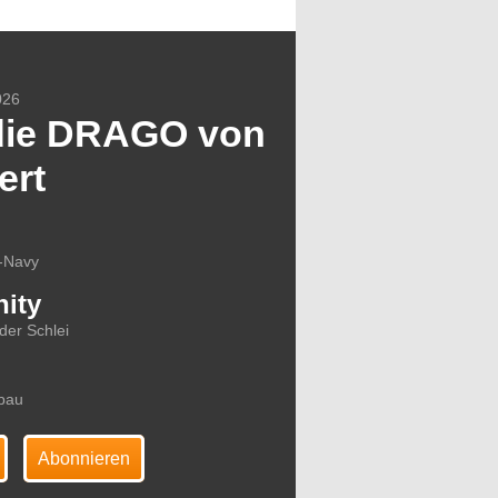
026
die DRAGO von
ert
S-Navy
ity
der Schlei
nbau
Abonnieren