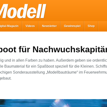
igital-Magazin
Videos
Newsletter
Gewinnspiel
Shop
boot für Nachwuchskapitä
ig und in allen Farben zu haben. Außerdem geben sie ordentlich
ale Baumaterial für ein Spaßboot speziell für die Kleinen. Schif
wöchigen Sonderausstellung „Modellbauträume“ im Feuerwehrm
ebaut.