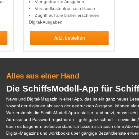
ar
Vier gedruckte Ausgaben
Versandkostenfrei nach Hause
Zugriff auf alle bisher erschienen
Digital-Ausgaben
Jetzt bestellen
Alles aus einer Hand
Die SchiffsModell-App für Schi
News und Digital-Magazin in einer App, das ist ein ganz neues Les
sowohl der digitalen als auch der gedruckten Ausgabe, können aktu
Wer erstmals die SchiffsModell-App installiert und nutzt, muss sich d
Adresse und Passwort registrieren – geht ganz schnell – sowie d
kann es losgehen. Selbstverständlich lassen sich auch ohne Abo w
Digital-Magazins und workbooks über gängige Bezahldienste erwer