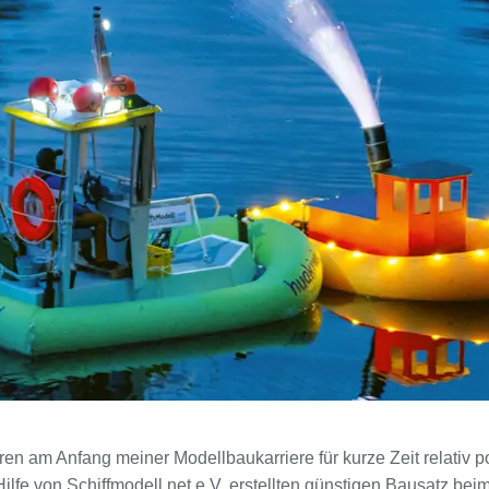
 am Anfang meiner Modellbaukarriere für kurze Zeit relativ p
Hilfe von Schiffmodell.net e.V. erstellten günstigen Bausatz bei