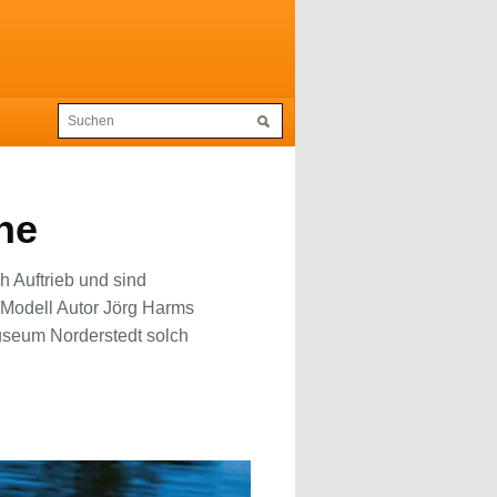
ne
 Auftrieb und sind
fsModell Autor Jörg Harms
useum Norderstedt solch