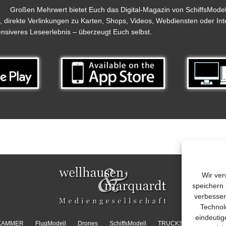
Großen Mehrwert bietet Euch das Digital-Magazin von SchiffsModell.
n, direkte Verlinkungen zu Karten, Shops, Videos, Webdiensten oder Int
tensiveres Leseerlebnis – überzeugt Euch selbst.
Wir ver
speichern 
verbesser
Technol
eindeutig
KAMMER
FlugModell
Drones
SchiffsModell
TRUCKS & Details
R