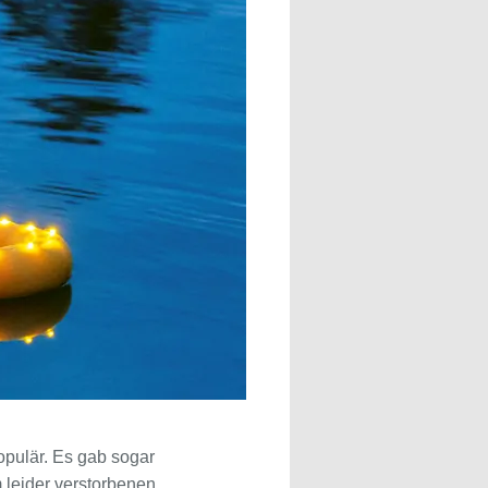
opulär. Es gab sogar
m leider verstorbenen