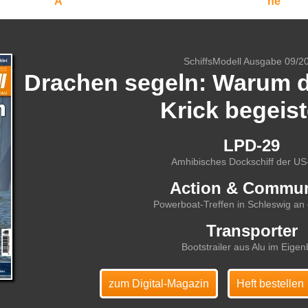
A
ne
SchiffsModell Ausgabe 09/2
Drachen segeln: Warum 
Krick begeist
LPD-29
Amhibisches Dockschiff der U
Action & Commun
Powerboat-Treffen in Schleswig an 
Transporter
Bootstrailer aus Alu im Eige
zum Digital-Magazin
Heft bestellen