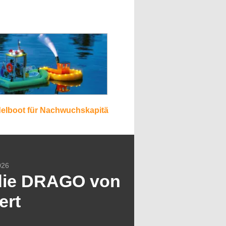
elboot für Nachwuchskapitä
026
die DRAGO von
ert