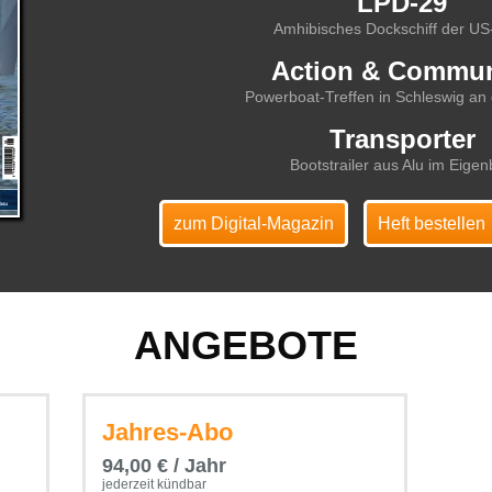
LPD-29
Amhibisches Dockschiff der U
Action & Commun
Powerboat-Treffen in Schleswig an 
Transporter
Bootstrailer aus Alu im Eige
zum Digital-Magazin
Heft bestellen
ANGEBOTE
Jahres-Abo
94,00 € / Jahr
jederzeit kündbar