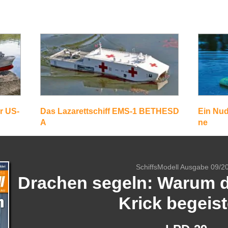
r US-
Das Lazarettschiff EMS-1 BETHESD
Ein Nud
A
ne
SchiffsModell Ausgabe 09/2
Drachen segeln: Warum 
Krick begeist