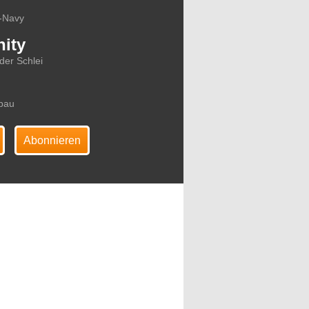
S-Navy
ity
der Schlei
nbau
Abonnieren