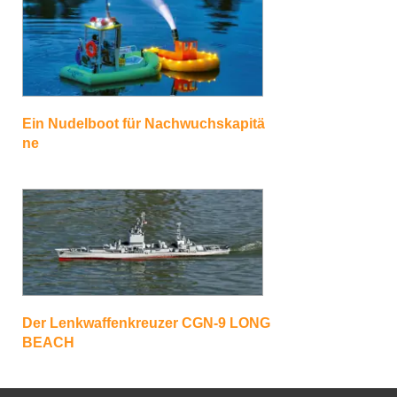
Ein Nudelboot für Nachwuchskapitä
ne
Der Lenkwaffenkreuzer CGN-9 LONG
BEACH