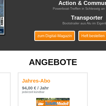
Action & Commun
Powerboat-Treffen in Schleswig an 
Transporter
Bootstrailer aus Alu im Eige
zum Digital-Magazin
Heft bestellen
ANGEBOTE
Jahres-Abo
94,00 € / Jahr
jederzeit kündbar