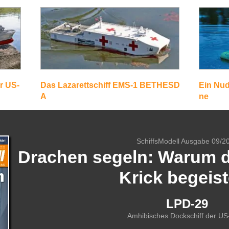
r US-
Das Lazarettschiff EMS-1 BETHESD
Ein Nud
A
ne
SchiffsModell Ausgabe 09/2
Drachen segeln: Warum 
Krick begeist
LPD-29
Amhibisches Dockschiff der U