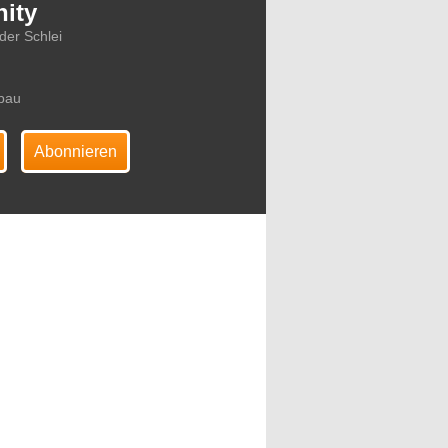
ity
der Schlei
nbau
Abonnieren