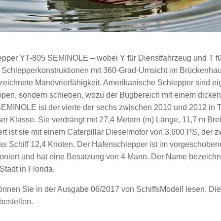
per YT-805 SEMINOLE – wobei Y für Dienstfahrzeug und T für
n Schlepperkonstruktionen mit 360-Grad-Umsicht im Brückenhau
zeichnete Manövrierfähigkeit. Amerikanische Schlepper sind eig
leppen, sondern schieben, wozu der Bugbereich mit ­einem dick
SEMINOLE ist der vierte der sechs zwischen 2010 und 2012 in
r Klasse. Sie verdrängt mit 27,4 Metern (m) Länge, 11,7 m Bre
ert ist sie mit einem Caterpillar Dieselmotor von 3.600 PS, der 
 das Schiff 12,4 Knoten. Der Hafenschlepper ist im vorgeschob
ioniert und hat eine Besatzung von 4 Mann. Der Name bezeich
tadt in Florida.
können Sie in der Ausgabe 06/2017 von SchiffsModell lesen. D
bestellen.