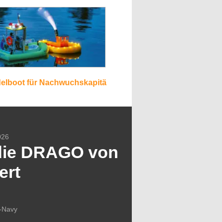
elboot für Nachwuchskapitä
026
die DRAGO von
ert
S-Navy