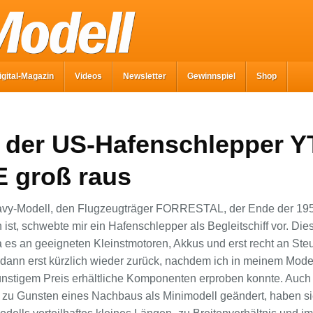
igital-Magazin
Videos
Newsletter
Gewinnspiel
Shop
der US-Hafenschlepper Y
 groß raus
Navy-Modell, den Flugzeugträger FORRESTAL, der Ende der 195
ist, schwebte mir ein Hafenschlepper als Begleitschiff vor. Die
da es an geeigneten Kleinstmotoren, Akkus und erst recht an Ste
 dann erst kürzlich wieder zurück, nachdem ich in meinem Mo
nstigem Preis erhältliche Komponenten erproben konnte. Auch h
 zu Gunsten eines Nachbaus als Minimodell geändert, haben sie