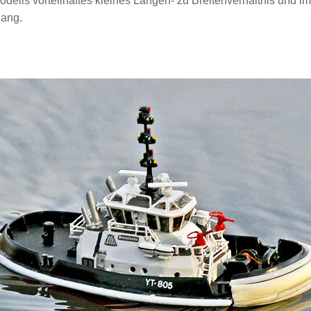
dells vorteilhaftes kleines Längen- zu Breitenverhältnis und im 
gang.