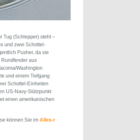
 Tug (Schlepper) steht –
s und zwei Schottel-
entlich Pusher, da sie
en Rundfender aus
 Tacoma/Washington
ite und einem Tiefgang
zwei Schottel-Einheiten
enen US-Navy-Stützpunkt
net einen amerikanischen
iese können Sie im
Alles-r